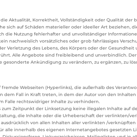
e Aktualität, Korrektheit, Vollständigkeit oder Qualität der 
 sich auf Schäden materieller oder ideeller Art beziehen, d
 die Nutzung fehlerhafter und unvollständiger Informatione
ein nachweislich vorsätzliches oder grob fahrlässiges Verschuld
der Verletzung des Lebens, des Körpers oder der Gesundhei
hrt. Alle Angebote sind freibleibend und unverbindlich. Der A
 gesonderte Ankündigung zu verändern, zu ergänzen, zu lösc
f fremde Webseiten (Hyperlinks), die außerhalb des Verantwo
in dem Fall in Kraft treten, in dem der Autor von den Inhalte
 Falle rechtswidriger Inhalte zu verhindern.
ss zum Zeitpunkt der Linksetzung keine illegalen Inhalte auf
taltung, die Inhalte oder die Urheberschaft der verlinkten/ve
it ausdrücklich von allen Inhalten aller verlinkten /verknüpfte
 für alle innerhalb des eigenen Internetangebotes gesetzten 
 Diskussionsforen, Linkverzeichnissen, Mailinglisten und in