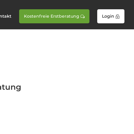
ntakt
Kostenfreie Erstberatung
Login
w

atung