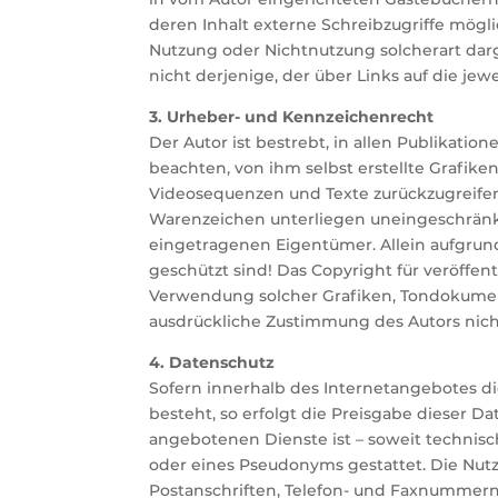
deren Inhalt externe Schreibzugriffe möglic
Nutzung oder Nichtnutzung solcherart darg
nicht derjenige, der über Links auf die jewe
3. Urheber- und Kennzeichenrecht
Der Autor ist bestrebt, in allen Publikat
beachten, von ihm selbst erstellte Grafik
Videosequenzen und Texte zurückzugreifen
Warenzeichen unterliegen uneingeschränk
eingetragenen Eigentümer. Allein aufgrund
geschützt sind! Das Copyright für veröffent
Verwendung solcher Grafiken, Tondokumen
ausdrückliche Zustimmung des Autors nicht
4. Datenschutz
Sofern innerhalb des Internetangebotes di
besteht, so erfolgt die Preisgabe dieser D
angebotenen Dienste ist – soweit technis
oder eines Pseudonyms gestattet. Die Nu
Postanschriften, Telefon- und Faxnummern