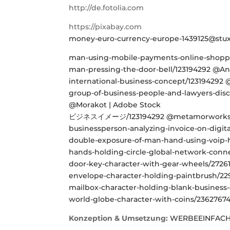
http://de.fotolia.com
https://pixabay.com
money-euro-currency-europe-1439125@stu
man-using-mobile-payments-online-shoppi
man-pressing-the-door-bell/123194292 @A
international-business-concept/123194292 
group-of-business-people-and-lawyers-dis
@Morakot | Adobe Stock
ビジネスイメージ/123194292 @metamorworks |
businessperson-analyzing-invoice-on-digi
double-exposure-of-man-hand-using-voip-h
hands-holding-circle-global-network-conn
door-key-character-with-gear-wheels/27261
envelope-character-holding-paintbrush/22
mailbox-character-holding-blank-business-
world-globe-character-with-coins/23627674
​Konzeption & Umsetzung:
WERBEEINFACH