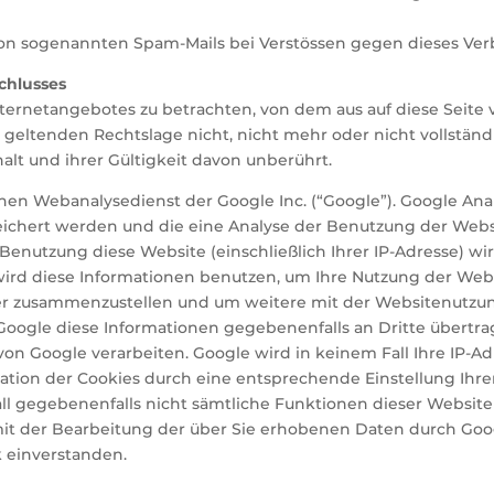
von sogenannten Spam-Mails bei Verstössen gegen dieses Verb
chlusses
 Internetangebotes zu betrachten, von dem aus auf diese Seite
 geltenden Rechtslage nicht, nicht mehr oder nicht vollständ
alt und ihrer Gültigkeit davon unberührt.
nen Webanalysedienst der Google Inc. (“Google”). Google Anal
eichert werden und die eine Analyse der Benutzung der Webs
Benutzung diese Website (einschließlich Ihrer IP-Adresse) wi
wird diese Informationen benutzen, um Ihre Nutzung der Web
iber zusammenzustellen und um weitere mit der Websitenutz
Google diese Informationen gegebenenfalls an Dritte übertra
 von Google verarbeiten. Google wird in keinem Fall Ihre IP-
lation der Cookies durch eine entsprechende Einstellung Ihr
Fall gegebenenfalls nicht sämtliche Funktionen dieser Websit
 mit der Bearbeitung der über Sie erhobenen Daten durch Goo
 einverstanden.