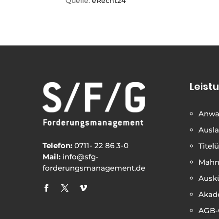
Quelle:
eRecht24
Leist
Anwa
Ausl
Telefon:
0711- 22 86 3-0
Tite
Mail:
info@sfg-
Mahn
forderungsmanagement.de
Ausk
Akad
AGB-