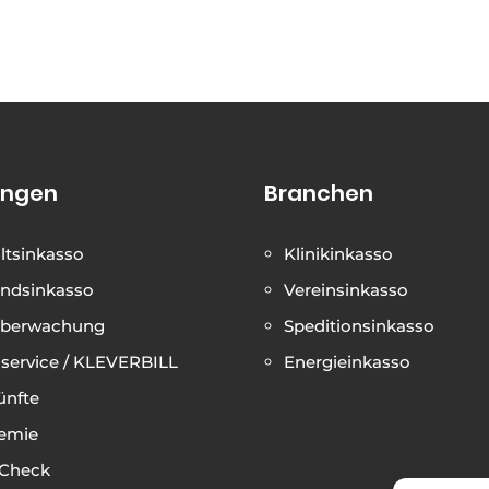
ungen
Branchen
ltsinkasso
Klinikinkasso
andsinkasso
Vereinsinkasso
lüberwachung
Speditionsinkasso
service / KLEVERBILL
Energieinkasso
ünfte
emie
Check