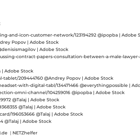
x
ng-and-icon-customer-network/123194292 @ipopba | Adobe 
ndrey Popov | Adobe Stock
@denisismagilov | Adobe Stock
cussing-contract-papers-consultation-between-a-male-lawye
 Adobe Stock
tal-tablet/209444760 @Andrey Popov | Adobe Stock
eadset-with-digital-tabl/134471466 @everythingpossible | Ad
ection-omni-channel/104259016 @ipopba | Adobe Stock
9972 @Talaj | Adobe Stock
9368355 @Talaj | Adobe Stock
card/196053666 @Talaj | Adobe Stock
4 @Talaj | Adobe Stock
.de
|
NETZhelfer