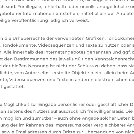
h sind. Für illegale, fehlerhafte oder unvollständige Inhalte
ebotener Informationen entstehen, haftet allein der Anbiete
ilige Veröffentlichung lediglich verweist.
ionen die Urheberrechte der verwendeten Grafiken, Tondokum
en, Tondokumente, Videosequenzen und Texte zu nutzen oder a
. Alle innerhalb des Internetangebotes genannten und ggf. 
t den Bestimmungen des jeweils gültigen Kennzeichenrechts
 der bloßen Nennung ist nicht der Schluss zu ziehen, dass M
lichte, vom Autor selbst erstellte Objekte bleibt allein beim A
te, Videosequenzen und Texte in anderen elektronischen od
 gestattet.
e Möglichkeit zur Eingabe persönlicher oder geschäftlicher D
aten seitens des Nutzers auf ausdrücklich freiwilliger Basis. 
ch möglich und zumutbar – auch ohne Angabe solcher Daten 
tzung der im Rahmen des Impressums oder vergleichbarer An
 sowie Emailadressen durch Dritte zur Übersendung von nich