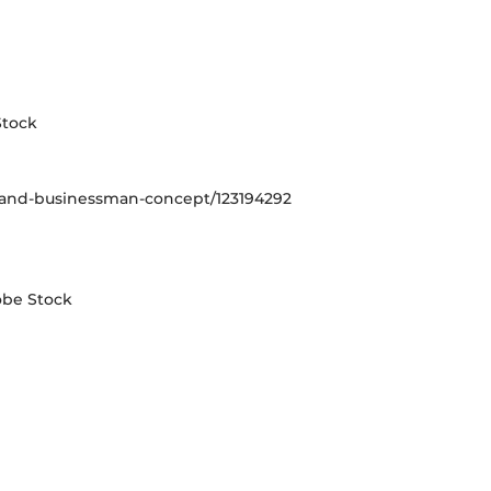
Stock
r-and-businessman-concept/123194292
obe Stock