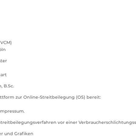
BVCM)
öln
ster
art
, B.Sc.
ttform zur Online-Streitbeilegung (OS) bereit:
 Impressum.
n Streitbeilegungsverfahren vor einer Verbraucherschlichtungs
er und Grafiken